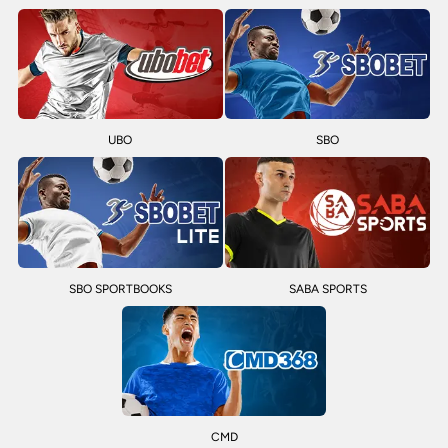
UBO
SBO
SBO SPORTBOOKS
SABA SPORTS
CMD