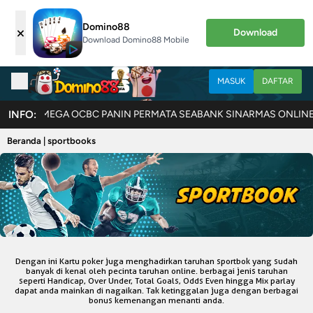
Domino88
×
Download
Download Domino88 Mobile
MASUK
DAFTAR
I MAYBANK MEGA OCBC PANIN PERMATA SEABANK SINARMAS ONLINE!!
INFO:
Beranda | sportbooks
Dengan ini Kartu poker juga menghadirkan taruhan sportbok yang sudah
banyak di kenal oleh pecinta taruhan online. berbagai jenis taruhan
seperti Handicap, Over Under, Total Goals, Odds Even hingga Mix parlay
dapat anda mainkan di nagaikan. Tak ketinggalan juga dengan berbagai
bonus kemenangan menanti anda.