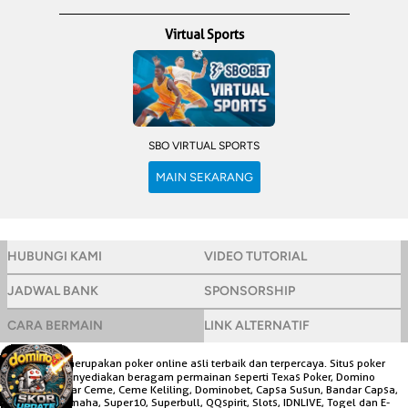
Virtual Sports
SBO VIRTUAL SPORTS
HUBUNGI KAMI
VIDEO TUTORIAL
JADWAL BANK
SPONSORSHIP
CARA BERMAIN
LINK ALTERNATIF
merupakan poker online asli terbaik dan terpercaya. Situs poker
DOMINO88
online ini menyediakan beragam permainan seperti Texas Poker, Domino
Dealer, Bandar Ceme, Ceme Keliling, Dominobet, Capsa Susun, Bandar Capsa,
Blackjack, Omaha, Super10, Superbull, QQspirit, Slots, IDNLIVE, Togel dan E-