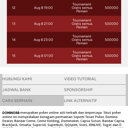
Tournament
12
Aug 8 19:00
Gratis semua
500000
Pemain
Tournament
13
Aug 8 21:00
Gratis semua
500000
Pemain
Tournament
14
Aug 8 23:00
Gratis semua
500000
Pemain
Tournament
15
Aug 8 01:00
Gratis semua
500000
Pemain
HUBUNGI KAMI
VIDEO TUTORIAL
JADWAL BANK
SPONSORSHIP
CARA BERMAIN
LINK ALTERNATIF
merupakan poker online asli terbaik dan terpercaya. Situs poker
DOMINO88
online ini menyediakan beragam permainan seperti Texas Poker, Domino
Dealer, Bandar Ceme, Ceme Keliling, Dominobet, Capsa Susun, Bandar Capsa,
Blackjack, Omaha, Super10, Superbull, QQspirit, Slots, IDNLIVE, Togel dan E-