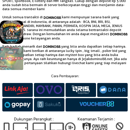
SPORT, sportbook, E-lottery dan MM Tangkas. Cukup dengan deposit Rp 5.000
anda sudah bisa bermain di server berkecepatan tinggi dan menjamin data-
data semua member kami
Untuk semua transaksi di
kami mempunyai sarana bank yang
DOMINO88
sudah terkenal di indonesia, di antaranya adalah : BCA, BNI, BRI, BSI,
CIMBNIAGA, MANDIRI, MAYBANK, PANIN, PERMATA, KOSPIN JASA, MEGA, JENIUS
dan SINARMAS. sarana ini memudahkan anda selama bertransaksi deposit
maupun withdraw. Dengan kemudahan ini anda dapat mengakses
DOMINO88
ini di smartphone kesayangan anda.
Raih hadiah menarik dari
yang bisa anda dapatkan setiap harinya.
DOMINO88
Hadiah yang kami berikan di antaranya lucky spin , big small , poker bid yang
bisa anda dapatkan setiap harinya dan mysteri box yang bisa anda buka
setiap minggunya. Ayo raih keuntungan hanya di jejakdomino88.net. jika ada
keluhan atau pertanyaan silahkan hubungi livechat kami yang siap melayani
anda.
Cara Pembayaran:
Dukungan Perangkat :
Keamanan Terjamin :